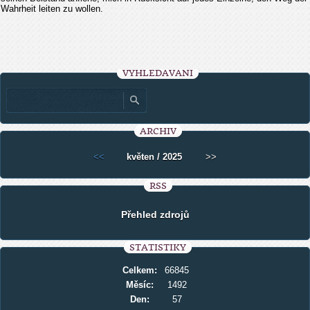
Wahrheit leiten zu wollen.
VYHLEDÁVÁNÍ
ARCHIV
<<
květen / 2025
>>
RSS
Přehled zdrojů
STATISTIKY
Celkem:
66845
Měsíc:
1492
Den:
57