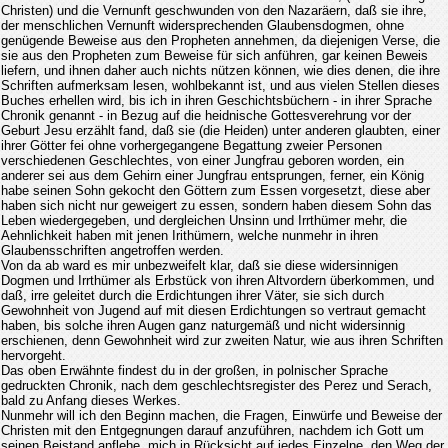
Christen) und die Vernunft geschwunden von den Nazaräern, daß sie ihre,
der menschlichen Vernunft widersprechenden Glaubensdogmen, ohne
genügende Beweise aus den Propheten annehmen, da diejenigen Verse, die
sie aus den Propheten zum Beweise für sich anführen, gar keinen Beweis
liefern, und ihnen daher auch nichts nützen können, wie dies denen, die ihre
Schriften aufmerksam lesen, wohlbekannt ist, und aus vielen Stellen dieses
Buches erhellen wird, bis ich in ihren Geschichtsbüchern - in ihrer Sprache
Chronik genannt - in Bezug auf die heidnische Gottesverehrung vor der
Geburt Jesu erzählt fand, daß sie (die Heiden) unter anderen glaubten, einer
ihrer Götter fei ohne vorhergegangene Begattung zweier Personen
verschiedenen Geschlechtes, von einer Jungfrau geboren worden, ein
anderer sei aus dem Gehirn einer Jungfrau entsprungen, ferner, ein König
habe seinen Sohn gekocht den Göttern zum Essen vorgesetzt, diese aber
haben sich nicht nur geweigert zu essen, sondern haben diesem Sohn das
Leben wiedergegeben, und dergleichen Unsinn und Irrthümer mehr, die
Aehnlichkeit haben mit jenen Irithümern, welche nunmehr in ihren
Glaubensschriften angetroffen werden.
Von da ab ward es mir unbezweifelt klar, daß sie diese widersinnigen
Dogmen und Irrthümer als Erbstück von ihren Altvordern überkommen, und
daß, irre geleitet durch die Erdichtungen ihrer Väter, sie sich durch
Gewohnheit von Jugend auf mit diesen Erdichtungen so vertraut gemacht
haben, bis solche ihren Augen ganz naturgemäß und nicht widersinnig
erschienen, denn Gewohnheit wird zur zweiten Natur, wie aus ihren Schriften
hervorgeht.
Das oben Erwähnte findest du in der großen, in polnischer Sprache
gedruckten Chronik, nach dem geschlechtsregister des Perez und Serach,
bald zu Anfang dieses Werkes.
Nunmehr will ich den Beginn machen, die Fragen, Einwürfe und Beweise der
Christen mit den Entgegnungen darauf anzuführen, nachdem ich Gott um
seinen Beistand anflehe, mich in Rücksicht auf jedes Einzelne, den Weg der